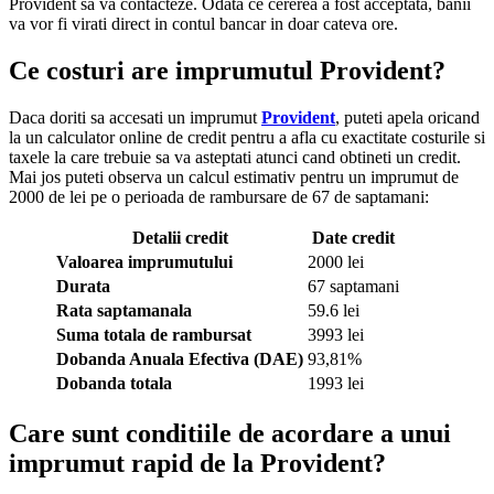
Provident sa va contacteze. Odata ce cererea a fost acceptata, banii
va vor fi virati direct in contul bancar in doar cateva ore.
Ce costuri are imprumutul Provident?
Daca doriti sa accesati un imprumut
Provident
, puteti apela oricand
la un calculator online de credit pentru a afla cu exactitate costurile si
taxele la care trebuie sa va asteptati atunci cand obtineti un credit.
Mai jos puteti observa un calcul estimativ pentru un imprumut de
2000 de lei pe o perioada de rambursare de 67 de saptamani:
Detalii credit
Date credit
Valoarea imprumutului
2000 lei
Durata
67 saptamani
Rata saptamanala
59.6 lei
Suma totala de rambursat
3993 lei
Dobanda Anuala Efectiva (DAE)
93,81%
Dobanda totala
1993 lei
Care sunt conditiile de acordare a unui
imprumut rapid de la Provident?