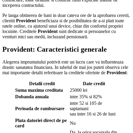
inceperea contractului.
Pe langa obtinerea de bani in doar cateva ore de la aprobarea cererii,
clientii
Provident
beneficiaza si de posibilitatea de a-si plati toate
ratele online, cu ajutorul unui device, chiar din confortul propriei
locuinte. Creditele
Provident
sunt dedicate si persoanelor cu
venituri mici sau medii, incluzand pensionarii.
Provident: Caracteristici generale
Alegerea imprumutului potrivit este un lucru care va influenteaza
drastic sanatatea financiara. In tabelul de mai jos puteti observa cele
mai importante detalii referitoare la creditele oferinte de
Provident
:
Detalii credit
Date credit
Suma maxima creditata
25000 lei
Dobanda anuala
intre 35% si 82%
intre 52 si 105 de
Perioada de rambursare
saptamani
sau intre 16 si 26 de luni
Plata datoriei direct de pe
Nu
card
Da, la orice sucursala din