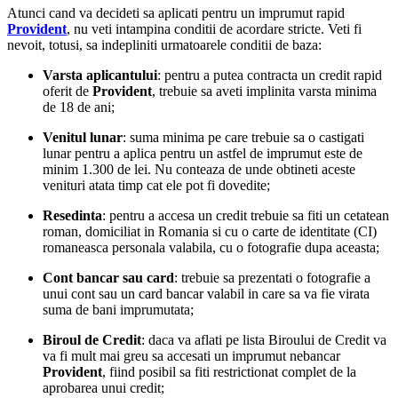
Atunci cand va decideti sa aplicati pentru un imprumut rapid
Provident
, nu veti intampina conditii de acordare stricte. Veti fi
nevoit, totusi, sa indepliniti urmatoarele conditii de baza:
Varsta aplicantului
: pentru a putea contracta un credit rapid
oferit de
Provident
, trebuie sa aveti implinita varsta minima
de 18 de ani;
Venitul lunar
: suma minima pe care trebuie sa o castigati
lunar pentru a aplica pentru un astfel de imprumut este de
minim 1.300 de lei. Nu conteaza de unde obtineti aceste
venituri atata timp cat ele pot fi dovedite;
Resedinta
: pentru a accesa un credit trebuie sa fiti un cetatean
roman, domiciliat in Romania si cu o carte de identitate (CI)
romaneasca personala valabila, cu o fotografie dupa aceasta;
Cont bancar sau card
: trebuie sa prezentati o fotografie a
unui cont sau un card bancar valabil in care sa va fie virata
suma de bani imprumutata;
Biroul de Credit
: daca va aflati pe lista Biroului de Credit va
va fi mult mai greu sa accesati un imprumut nebancar
Provident
, fiind posibil sa fiti restrictionat complet de la
aprobarea unui credit;