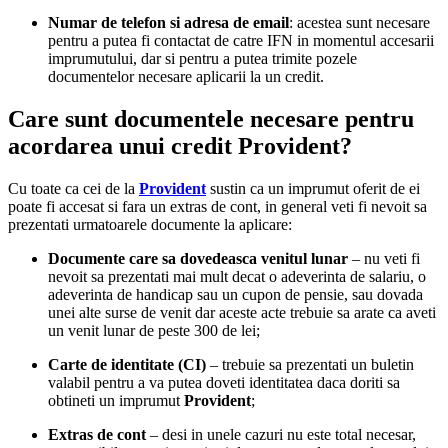
Numar de telefon si adresa de email
: acestea sunt necesare
pentru a putea fi contactat de catre IFN in momentul accesarii
imprumutului, dar si pentru a putea trimite pozele
documentelor necesare aplicarii la un credit.
Care sunt documentele necesare pentru
acordarea unui credit Provident?
Cu toate ca cei de la
Provident
sustin ca un imprumut oferit de ei
poate fi accesat si fara un extras de cont, in general veti fi nevoit sa
prezentati urmatoarele documente la aplicare:
Documente care sa dovedeasca venitul lunar
– nu veti fi
nevoit sa prezentati mai mult decat o adeverinta de salariu, o
adeverinta de handicap sau un cupon de pensie, sau dovada
unei alte surse de venit dar aceste acte trebuie sa arate ca aveti
un venit lunar de peste 300 de lei;
Carte de identitate (CI)
– trebuie sa prezentati un buletin
valabil pentru a va putea doveti identitatea daca doriti sa
obtineti un imprumut
Provident
;
Extras de cont
– desi in unele cazuri nu este total necesar,