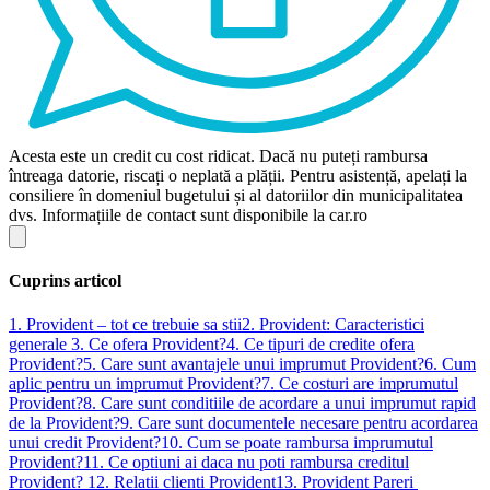
Acesta este un credit cu cost ridicat. Dacă nu puteți rambursa
întreaga datorie, riscați o neplată a plății. Pentru asistență, apelați la
consiliere în domeniul bugetului și al datoriilor din municipalitatea
dvs. Informațiile de contact sunt disponibile la car.ro
Cuprins articol
1. Provident – tot ce trebuie sa stii
2. Provident: Caracteristici
generale
3. Ce ofera Provident?
4. Ce tipuri de credite ofera
Provident?
5. Care sunt avantajele unui imprumut Provident?
6. Cum
aplic pentru un imprumut Provident?
7. Ce costuri are imprumutul
Provident?
8. Care sunt conditiile de acordare a unui imprumut rapid
de la Provident?
9. Care sunt documentele necesare pentru acordarea
unui credit Provident?
10. Cum se poate rambursa imprumutul
Provident?
11. Ce optiuni ai daca nu poti rambursa creditul
Provident?
12. Relatii clienti Provident
13. Provident Pareri