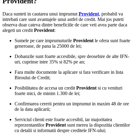
Provident?
Daca sunteti in cautarea unui imprumut
Provident
, probabil va
intrebati care sunt avantajele unui astfel de credit. Mai jos puteti
observa doar cateva dintre beneficiile de care veti avea parte daca
alegeti un credit
Provident
:
Sumele pe care imprumuturile
Provident
le ofera sunt foarte
generoase, de pana la 25000 de lei;
Dobanzile sunt foarte accesibile, spre deosebire de alte IFN-
uri, cuprinse intre 35% si 82% pe an;
Fara multe documente la aplicare si fara verificare in lista
Biroului de Credit;
Posibilitatea de accesa un credit
Provident
si cu venituri
foarte mici, de minim 1.300 de lei;
Confirmarea cererii pentru un imprumut in maxim 48 de ore
de la data aplicarii;
Serviciul clienti este foarte accesibil, iar majoritatea
reprezentantilor
Provident
sunt mereu la dispozitia clientilor
cu detalii si informatii despre creditele IFN-ului;