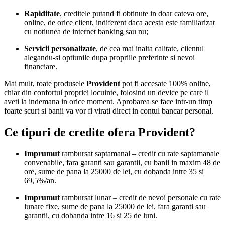
Rapiditate
, creditele putand fi obtinute in doar cateva ore,
online, de orice client, indiferent daca acesta este familiarizat
cu notiunea de internet banking sau nu;
Servicii personalizate
, de cea mai inalta calitate, clientul
alegandu-si optiunile dupa propriile preferinte si nevoi
financiare.
Mai mult, toate produsele
Provident
pot fi accesate 100% online,
chiar din confortul propriei locuinte, folosind un device pe care il
aveti la indemana in orice moment. Aprobarea se face intr-un timp
foarte scurt si banii va vor fi virati direct in contul bancar personal.
Ce tipuri de credite ofera Provident?
Imprumut
rambursat saptamanal – credit cu rate saptamanale
convenabile, fara garanti sau garantii, cu banii in maxim 48 de
ore, sume de pana la 25000 de lei, cu dobanda intre 35 si
69,5%/an.
Imprumut
rambursat lunar – credit de nevoi personale cu rate
lunare fixe, sume de pana la 25000 de lei, fara garanti sau
garantii, cu dobanda intre 16 si 25 de luni.