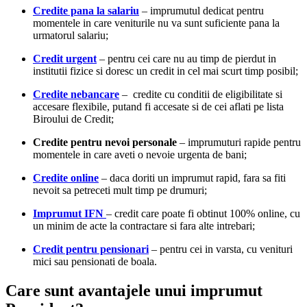
Credite pana la salariu
– imprumutul dedicat pentru
momentele in care veniturile nu va sunt suficiente pana la
urmatorul salariu;
Credit urgent
– pentru cei care nu au timp de pierdut in
institutii fizice si doresc un credit in cel mai scurt timp posibil;
Credite nebancare
– credite cu conditii de eligibilitate si
accesare flexibile, putand fi accesate si de cei aflati pe lista
Biroului de Credit;
Credite pentru nevoi personale
– imprumuturi rapide pentru
momentele in care aveti o nevoie urgenta de bani;
Credite online
– daca doriti un imprumut rapid, fara sa fiti
nevoit sa petreceti mult timp pe drumuri;
Imprumut IFN
– credit care poate fi obtinut 100% online, cu
un minim de acte la contractare si fara alte intrebari;
Credit pentru pensionari
– pentru cei in varsta, cu venituri
mici sau pensionati de boala.
Care sunt avantajele unui imprumut