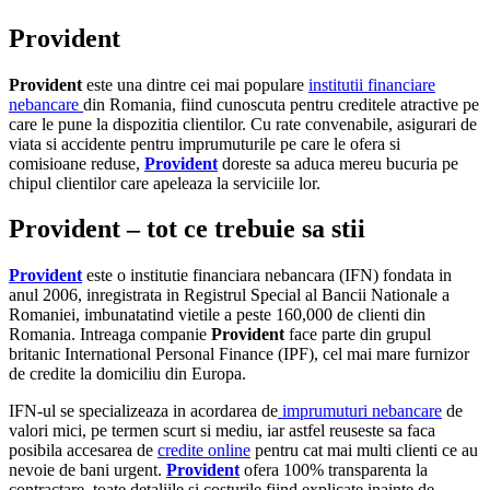
Provident
Provident
este una dintre cei mai populare
institutii financiare
nebancare
din Romania, fiind cunoscuta pentru creditele atractive pe
care le pune la dispozitia clientilor. Cu rate convenabile, asigurari de
viata si accidente pentru imprumuturile pe care le ofera si
comisioane reduse,
Provident
doreste sa aduca mereu bucuria pe
chipul clientilor care apeleaza la serviciile lor.
Provident
– tot ce trebuie sa stii
Provident
este o institutie financiara nebancara (IFN) fondata in
anul 2006, inregistrata in Registrul Special al Bancii Nationale a
Romaniei, imbunatatind vietile a peste 160,000 de clienti din
Romania. Intreaga companie
Provident
face parte din grupul
britanic International Personal Finance (IPF), cel mai mare furnizor
de credite la domiciliu din Europa.
IFN-ul se specializeaza in acordarea de
imprumuturi nebancare
de
valori mici, pe termen scurt si mediu, iar astfel reuseste sa faca
posibila accesarea de
credite online
pentru cat mai multi clienti ce au
nevoie de bani urgent.
Provident
ofera 100% transparenta la
contractare, toate detaliile si costurile fiind explicate inainte de