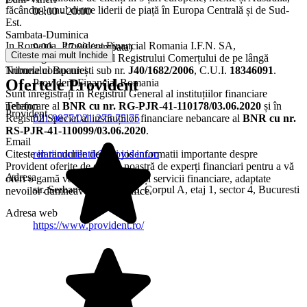
făcându-l unul dintre liderii de piață în Europa Centrală și de Sud-
08:00 - 20:00
Est.
Sambata-Duminica
In Romania, Provident Financial Romania I.F.N. SA,
9:00 – 17:00 (sambata)
Citeste mai mult
Inchide
este înregistrată la Oficiul Registrului Comerțului de pe lângă
Tribunalul București sub nr.
J40/1682/2006
, C.U.I.
18346091
.
Numele companiei
Ofertele Provident
Provident Financial Romania
Sunt înregistrați în Registrul General al instituțiilor financiare
nebancare al
BNR cu nr. RG-PJR-41-110178/03.06.2020
și în
Telefon
Provident
Registrul Special al instituțiilor financiare nebancare al
BNR cu nr.
021 9877/021 275 75 75
RS-PJR-41-110099/03.06.2020
.
Email
Citeste in randurile de mai jos informatii importante despre
relatiicuclientii@provident.ro
Provident oferite de echipa noastră de experți financiari pentru a vă
Adresa
oferi o gamă variată de produse și servicii financiare, adaptate
str. Serban Voda, nr. 133, Corpul A, etaj 1, sector 4, Bucuresti
nevoilor dumneavoastră specifice.
Adresa web
https://www.provident.ro/