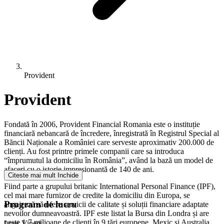
Provident
Provident
Fondată în 2006, Provident Financial Romania este o instituție
financiară nebancară de încredere, înregistrată în Registrul Special al
Băncii Naționale a României care serveste aproximativ 200.000 de
clienți. Au fost printre primele companii care sa introduca
“împrumutul la domiciliu în România”, având la bază un model de
afaceri cu o istorie impresionantă de 140 de ani.
Citeste mai mult
Inchide
Fiind parte a grupului britanic International Personal Finance (IPF),
cel mai mare furnizor de credite la domiciliu din Europa, se
Program de lucru
angajează să ofere servicii de calitate și soluții financiare adaptate
nevoilor dumneavoastră. IPF este listat la Bursa din Londra și are
peste 1,7 milioane de clienți în 9 țări europene, Mexic și Australia,
Luni-Vineri