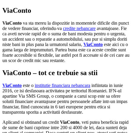
ViaConto
ViaConto
va sta mereu la dispozitie in momentele dificile din punct
de vedere financiar, oferindu-va
credite nebancare
avantajoase. Fie
ca aveti nevoie rapid de o suma de bani modesta pentru o urgenta,
un accident sau o reparatie a automobilului, sau pur si simplu doriti
niste bani in plus pana la urmatorul salariu,
ViaConto
este aici cu o
gama larga de imprumuturi. Partea buna este ca aceste credite sunt
foarte accesibile si flexibile, iar astfel pot fi accesate si de cei care au
un scor de credit mic sau restante.
ViaConto
– tot ce trebuie sa stii
ViaConto
este o
institutie financiara nebancara
infiintata in iunie
2016, ce isi desfasoara activitatea pe teritoriul Romaniei. IFN-ul
apartine Via SMS Group, o companie a carui scop este sa ofere
solutii financiare avantajoase pentru persoanele aflate intr-un impas
financiar, fiind cunoscuta in 6 tari europene pentru etica si
transparenta sporita a activitatii desfasurate.
Aplicand si obtinand un credit
ViaConto
, veti putea beneficia rapid
de sume de bani cuprinse intre 200 si 4000 de lei, daca sunteti deja
un client al companiei. Daca sunteti un client nou, atunci veti putea