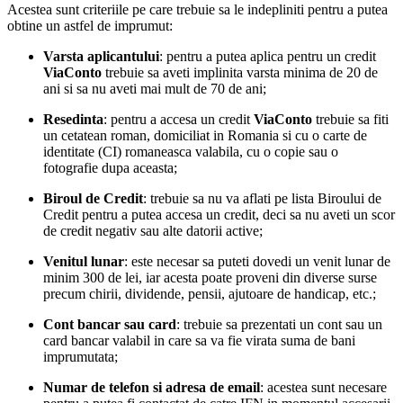
Acestea sunt criteriile pe care trebuie sa le indepliniti pentru a putea
obtine un astfel de imprumut:
Varsta aplicantului
: pentru a putea aplica pentru un credit
ViaConto
trebuie sa aveti implinita varsta minima de 20 de
ani si sa nu aveti mai mult de 70 de ani;
Resedinta
: pentru a accesa un credit
ViaConto
trebuie sa fiti
un cetatean roman, domiciliat in Romania si cu o carte de
identitate (CI) romaneasca valabila, cu o copie sau o
fotografie dupa aceasta;
Biroul de Credit
: trebuie sa nu va aflati pe lista Biroului de
Credit pentru a putea accesa un credit, deci sa nu aveti un scor
de credit negativ sau alte datorii active;
Venitul lunar
: este necesar sa puteti dovedi un venit lunar de
minim 300 de lei, iar acesta poate proveni din diverse surse
precum chirii, dividende, pensii, ajutoare de handicap, etc.;
Cont bancar sau card
: trebuie sa prezentati un cont sau un
card bancar valabil in care sa va fie virata suma de bani
imprumutata;
Numar de telefon si adresa de email
: acestea sunt necesare