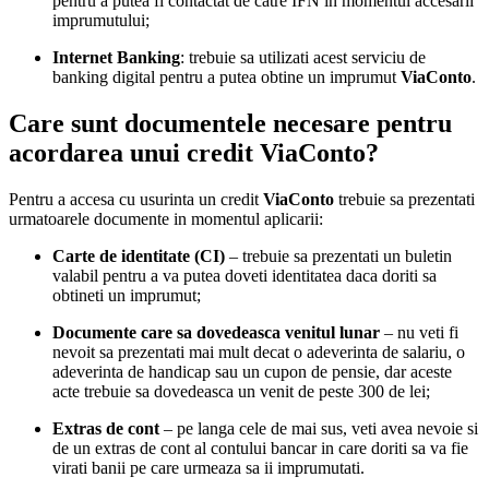
pentru a putea fi contactat de catre IFN in momentul accesarii
imprumutului;
Internet Banking
: trebuie sa utilizati acest serviciu de
banking digital pentru a putea obtine un imprumut
ViaConto
.
Care sunt documentele necesare pentru
acordarea unui credit ViaConto?
Pentru a accesa cu usurinta un credit
ViaConto
trebuie sa prezentati
urmatoarele documente in momentul aplicarii:
Carte de identitate (CI)
– trebuie sa prezentati un buletin
valabil pentru a va putea doveti identitatea daca doriti sa
obtineti un imprumut;
Documente care sa dovedeasca venitul lunar
– nu veti fi
nevoit sa prezentati mai mult decat o adeverinta de salariu, o
adeverinta de handicap sau un cupon de pensie, dar aceste
acte trebuie sa dovedeasca un venit de peste 300 de lei;
Extras de cont
– pe langa cele de mai sus, veti avea nevoie si
de un extras de cont al contului bancar in care doriti sa va fie
virati banii pe care urmeaza sa ii imprumutati.