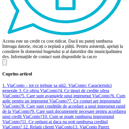
Acesta este un credit cu cost ridicat. Dacă nu puteți rambursa
întreaga datorie, riscați o neplată a plății. Pentru asistență, apelați la
consiliere în domeniul bugetului și al datoriilor din municipalitatea
dvs. Informațiile de contact sunt disponibile la car.ro
Cuprins articol
1. ViaConto – tot ce trebuie sa stii
2. ViaConto: Caracteristici
generale
3. Ce ofera ViaConto?
4. Ce tipuri de credite ofera
ViaConto?
5. Care sunt avantajele unui imprumut ViaConto?
6. Cum
aplic pentru un imprumut ViaConto?
7. Ce costuri are imprumutul
ViaConto?
8. Care sunt conditiile de acordare a unui imprumut rapid
de la ViaConto?
9. Care sunt documentele necesare pentru acordarea
unui credit ViaConto?
10. Cum se poate rambursa imprumutul
ViaConto?
11. Ce optiuni ai daca nu poti rambursa creditul
ViaConto?
12. Relatii clienti ViaConto
13. ViaConto Pareri