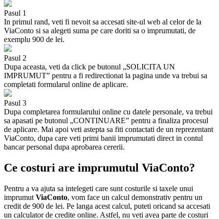
Pasul 1
In primul rand, veti fi nevoit sa accesati site-ul web al celor de la
ViaConto si sa alegeti suma pe care doriti sa o imprumutati, de
exemplu 900 de lei.
Pasul 2
Dupa aceasta, veti da click pe butonul „SOLICITA UN
IMPRUMUT” pentru a fi redirectionat la pagina unde va trebui sa
completati formularul online de aplicare.
Pasul 3
Dupa completarea formularului online cu datele personale, va trebui
sa apasati pe butonul „CONTINUARE” pentru a finaliza procesul
de aplicare. Mai apoi veti astepta sa fiti contactati de un reprezentant
ViaConto, dupa care veti primi banii imprumutati direct in contul
bancar personal dupa aprobarea cererii.
Ce costuri are imprumutul ViaConto?
Pentru a va ajuta sa intelegeti care sunt costurile si taxele unui
imprumut
ViaConto
, vom face un calcul demonstrativ pentru un
credit de 900 de lei. Pe langa acest calcul, puteti oricand sa accesati
un calculator de credite online. Astfel, nu veti avea parte de costuri