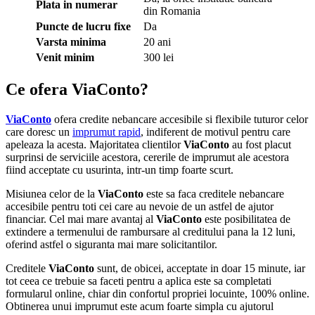
Plata in numerar
din Romania
Puncte de lucru fixe
Da
Varsta minima
20 ani
Venit minim
300 lei
Ce ofera ViaConto?
ViaConto
ofera credite nebancare accesibile si flexibile tuturor celor
care doresc un
imprumut rapid
, indiferent de motivul pentru care
apeleaza la acesta. Majoritatea clientilor
ViaConto
au fost placut
surprinsi de serviciile acestora, cererile de imprumut ale acestora
fiind acceptate cu usurinta, intr-un timp foarte scurt.
Misiunea celor de la
ViaConto
este sa faca creditele nebancare
accesibile pentru toti cei care au nevoie de un astfel de ajutor
financiar. Cel mai mare avantaj al
ViaConto
este posibilitatea de
extindere a termenului de rambursare al creditului pana la 12 luni,
oferind astfel o siguranta mai mare solicitantilor.
Creditele
ViaConto
sunt, de obicei, acceptate in doar 15 minute, iar
tot ceea ce trebuie sa faceti pentru a aplica este sa completati
formularul online, chiar din confortul propriei locuinte, 100% online.
Obtinerea unui imprumut este acum foarte simpla cu ajutorul