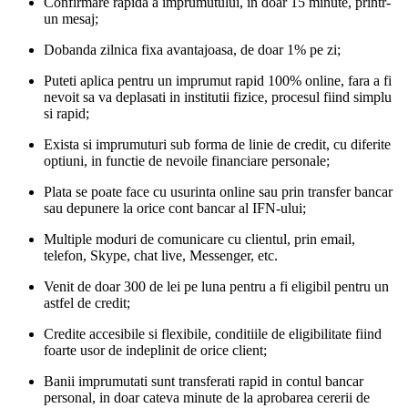
Confirmare rapida a imprumutului, in doar 15 minute, printr-
un mesaj;
Dobanda zilnica fixa avantajoasa, de doar 1% pe zi;
Puteti aplica pentru un imprumut rapid 100% online, fara a fi
nevoit sa va deplasati in institutii fizice, procesul fiind simplu
si rapid;
Exista si imprumuturi sub forma de linie de credit, cu diferite
optiuni, in functie de nevoile financiare personale;
Plata se poate face cu usurinta online sau prin transfer bancar
sau depunere la orice cont bancar al IFN-ului;
Multiple moduri de comunicare cu clientul, prin email,
telefon, Skype, chat live, Messenger, etc.
Venit de doar 300 de lei pe luna pentru a fi eligibil pentru un
astfel de credit;
Credite accesibile si flexibile, conditiile de eligibilitate fiind
foarte usor de indeplinit de orice client;
Banii imprumutati sunt transferati rapid in contul bancar
personal, in doar cateva minute de la aprobarea cererii de