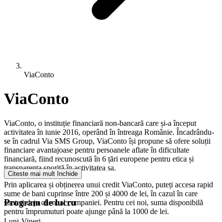
ViaConto
ViaConto
ViaConto, o instituție financiară non-bancară care și-a început
activitatea în iunie 2016, operând în întreaga Românie. Încadrându-
se în cadrul Via SMS Group, ViaConto își propune să ofere soluții
financiare avantajoase pentru persoanele aflate în dificultate
financiară, fiind recunoscută în 6 țări europene pentru etica și
transparența sporită în activitatea sa.
Citeste mai mult
Inchide
Prin aplicarea și obținerea unui credit ViaConto, puteți accesa rapid
sume de bani cuprinse între 200 și 4000 de lei, în cazul în care
Program de lucru
sunteți deja client al companiei. Pentru cei noi, suma disponibilă
pentru împrumuturi poate ajunge până la 1000 de lei.
Luni-Vineri