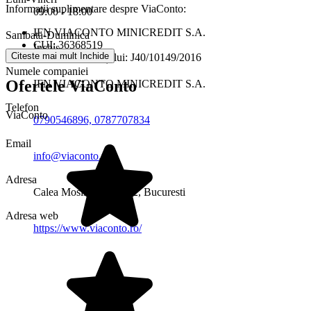
Informații suplimentare despre ViaConto:
09:00 - 18:00
IFN VIACONTO MINICREDIT S.A.
Sambata-Duminica
CUI: 36368519
Inchis
Citeste mai mult
Inchide
Registrul Comerțului: J40/10149/2016
Numele companiei
Ofertele ViaConto
IFN VIACONTO MINICREDIT S.A.
Telefon
ViaConto
0790546896, 0787707834
Email
info@viaconto.ro
Adresa
Calea Mosilor 21, etaj 2, Bucuresti
Adresa web
https://www.viaconto.ro/