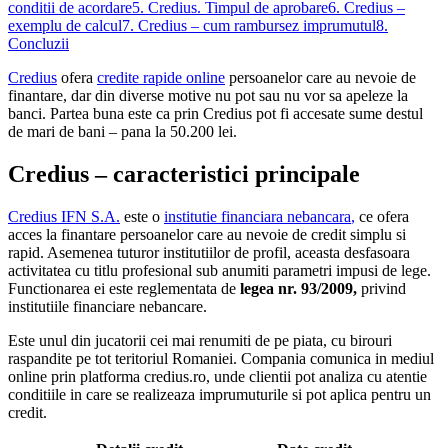
conditii de acordare
5. Credius. Timpul de aprobare
6. Credius –
exemplu de calcul
7. Credius – cum rambursez imprumutul
8.
Concluzii
Credius
ofera
credite rapide online
persoanelor care au nevoie de
finantare, dar din diverse motive nu pot sau nu vor sa apeleze la
banci. Partea buna este ca prin Credius pot fi accesate sume destul
de mari de bani – pana la 50.200 lei.
Credius – caracteristici principale
Credius IFN S.A.
este o
institutie financiara nebancara
,
ce ofera
acces la finantare persoanelor care au nevoie de credit simplu si
rapid. Asemenea tuturor institutiilor de profil, aceasta desfasoara
activitatea cu titlu profesional sub anumiti parametri impusi de lege.
Functionarea ei este reglementata de
legea nr. 93/2009,
privind
institutiile financiare nebancare.
Este unul din jucatorii cei mai renumiti de pe piata, cu birouri
raspandite pe tot teritoriul Romaniei. Compania comunica in mediul
online prin platforma credius.ro, unde clientii pot analiza cu atentie
conditiile in care se realizeaza imprumuturile si pot aplica pentru un
credit.