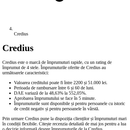
Credius
Credius
Credius este o marcă de împrumuturi rapide, cu un rating de
împrumut de 4 stele. Împrumuturile oferite de Credius au
următoarele caracteristici:
Valoarea creditului poate fi între 2200 și 51.000 lei.
Perioada de rambursare între 6 și 60 de luni.
DAE variază de la 48,63% la 552,05%.
Aprobarea împrumutului se face în 5 minute.
Împrumuturile sunt disponibile și pentru persoanele cu istoric
de credit negativ și pentru persoanele în vârstă.
Prin urmare Credius pune la dispoziția clienților și împrumuturi mari
în condiții flexibile. Citește recenzia detaliată de mai jos pentru a lua
o decizie informată despre împrumuturile de la Credius.