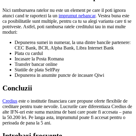
Nici rambursarea ratelor nu este un element pe care il poti ignora
atunci cand te raportezi la un
imprumut nebancar
. Vestea buna este
ca posibilitatile sunt multiple, pentru ca tu sa alegi varianta care ti se
potriveste. Astfel, poti rambursa ratele creditului tau in mai multe
moduri:
Depunerea sumei in numerar, la una dintre bancile partenere:
CEC Bank, BCR, Alpha Bank, Libra Internet Bank
Plata cu cardul
Incasare la Posta Romana
Transfer bancar online
Statiile de plata SelfPay
Depunerea in anumite puncte de incasare Qiwi
Concluzii
Credius
este o institutie financiara care propune oferte flexibile de
creditare pentru toate nevoile. Lucrurile care diferentiaza Credius de
alte IFN-uri este suma maxima de bani care poate fi accesata – pana
la 50.200 lei. Pe langa asta, imprumutul poate fi accesat pentru o
perioada de pana la 5 ani.
Intrebari frecvente