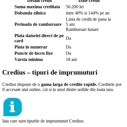
Detalii credit
Date credit
Suma maxima creditata
50.200 lei
Dobanda zilnica
intre 40% si 144% pe an
Linia de credit de pana la
Perioada de rambursare
5 ani
Rambursari lunare
Plata datoriei direct de pe
Da
card
Plata in numerar
Da
Puncte de lucru fixe
Da
Varsta minima
18 ani
Credius – tipuri de imprumuturi
Credius dispune de o
gama larga de credite rapide.
Creditele pot
fi accesate atat online, cat si la unul dintre sediile din toata tara.
Iata care sunt tipurile de imprumuturi Credius: